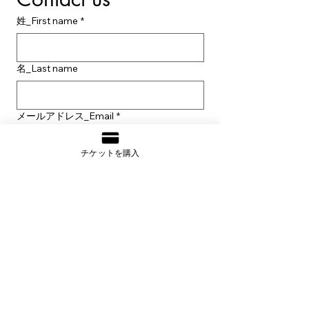
姓_First name
*
名_Last name
メールアドレス_Email
*
チケットを購入
件名_Title
*
本文_Write a message
*
送信_Submit