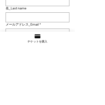
名_Last name
メールアドレス_Email
*
件名_Title
*
チケットを購入
本文_Write a message
*
送信_Submit