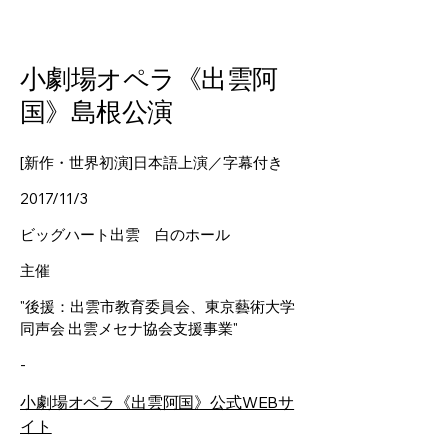
小劇場オペラ《出雲阿
国》島根公演
[新作・世界初演]日本語上演／字幕付き
2017/11/3
ビッグハート出雲 白のホール
主催
"後援：出雲市教育委員会、東京藝術大学
同声会 出雲メセナ協会支援事業"
-
小劇場オペラ《出雲阿国》公式WEBサ
イト