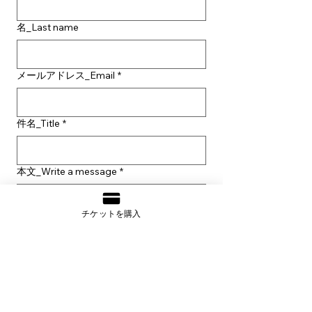
写真なども収録予定。《出雲阿国》の
世界をより深く味わえる、10周年記念
名_Last name
ならではの保存版です。
7月20日以降の発送を予定しておりま
す。
メールアドレス_Email
*
件名_Title
*
本文_Write a message
*
チケットを購入
送信_Submit