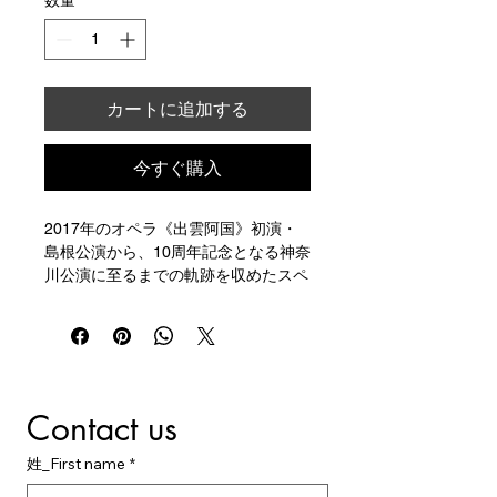
数量
*
カートに追加する
今すぐ購入
2017年のオペラ《出雲阿国》初演・
島根公演から、10周年記念となる神奈
川公演に至るまでの軌跡を収めたスペ
シャルブックレット。歴代公演の舞台
写真はもちろん、稽古場での創作風景
や舞台裏の記録写真も多数掲載。作品
がどのように生まれ、変化し、積み重
ねられてきたのかを辿ることができま
Contact us
す。
さらに、出演者・スタッフによるコメ
ントや創作メモ、公演パンフレット未
姓_First name
*
掲載の写真、最新の神奈川公演の舞台