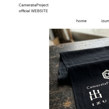
CamerataProject
official WEBSITE
home
izu