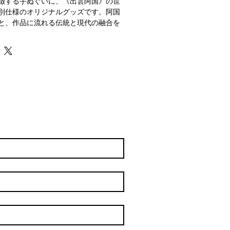
徴する手ぬぐいに、《出雲阿国》の世
別仕様のオリジナルグッズです。阿国
と、作品に流れる伝統と現代の融合を
は、観劇の記念としてはもちろん、日
としても楽しめます。
性と、日本らしい美しさを兼ね備えた
合いが増し、長く愛用いただけるのも
入れながら、CamerataProject《出
り身近に感じられる限定アイテム。
0日までのお申し込みで6月18日までに
す一枚を、ぜひお手元に。