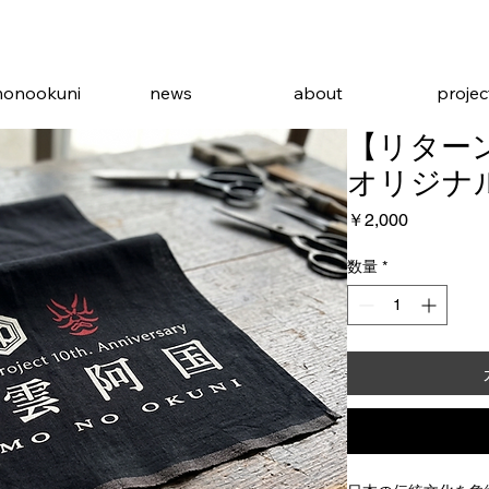
monookuni
news
about
projec
【リター
オリジナ
価
￥2,000
格
数量
*