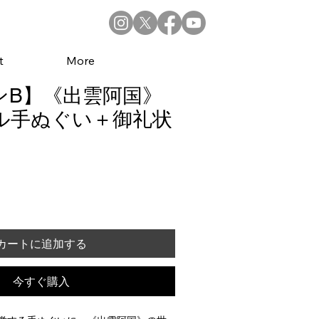
t
More
ンB】《出雲阿国》
ル手ぬぐい＋御礼状
カートに追加する
今すぐ購入