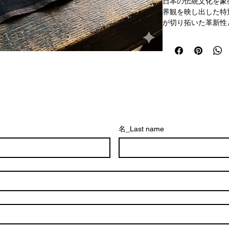
日本の伝統文化を象
界観を映し出した特
が切り拓いた革新性
感じさせるデザイン
常使いやインテリア
吸水性に優れた実用
一枚。使うほどに風
魅力です。
舞台の余韻を日常に取り
雲阿国》の世界をよ
数量限定販売。6月1
発送いたします。
名_Last name
伝統と革新が織りな